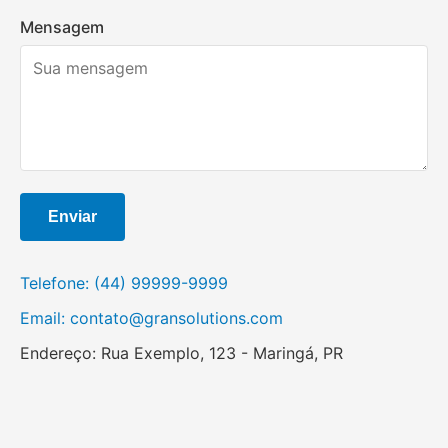
Mensagem
Enviar
Telefone: (44) 99999-9999
Email:
contato@gransolutions.com
Endereço: Rua Exemplo, 123 - Maringá, PR