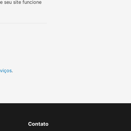
 seu site funcione
rviços
.
Contato