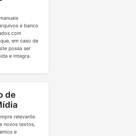
 manuais
arquivos e banco
ados com
 que, em caso de
site possa ser
ida e íntegra.
o de
ídia
empre relevante.
e novos textos,
entos e