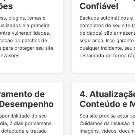
ões
Confiável
ss, plugins, temas e
Backups automáticos e
ualizados é a primeira
completos do seu site (
ontra vulnerabilidades.
de dados) são armazen
icação de patches de
segurança. Isso garante
s para proteger seu site
qualquer incidente, seu 
invasões.
restaurado de forma ráp
ramento de
4. Atualizaçã
 Desempenho
Conteúdo e M
sponibilidade do seu
Seu site precisa estar s
 dia, 7 dias por semana.
Cuidamos da inclusão d
 detectada e tratada
imagens, vídeos, docum