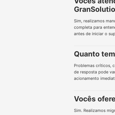
Vocês atend
GranSoluti
Sim, realizamos manu
completa para entend
antes de iniciar o su
Quanto temp
Problemas críticos, 
de resposta pode va
acionamento imediat
Vocês ofer
Sim. Realizamos mig