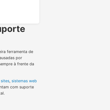
uporte
eira ferramenta de
causadas por
sempre à frente da
 sites
,
sistemas web
ontam com suporte
al.