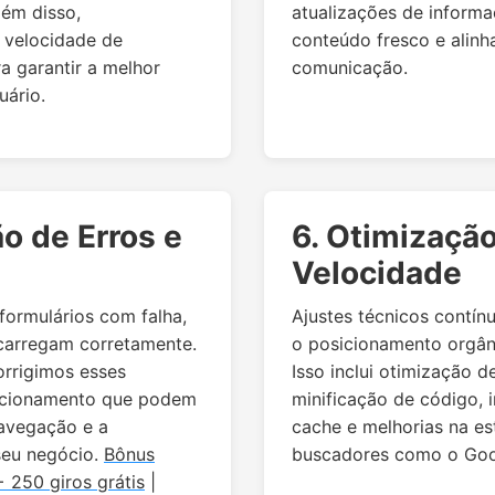
lém disso,
atualizações de inform
velocidade de
conteúdo fresco e alin
a garantir a melhor
comunicação.
uário.
ão de Erros e
6. Otimizaçã
Velocidade
formulários com falha,
Ajustes técnicos contín
carregam corretamente.
o posicionamento orgâni
orrigimos esses
Isso inclui otimização d
ncionamento que podem
minificação de código,
avegação e a
cache e melhorias na es
seu negócio.
Bônus
buscadores como o Goo
 250 giros grátis
|