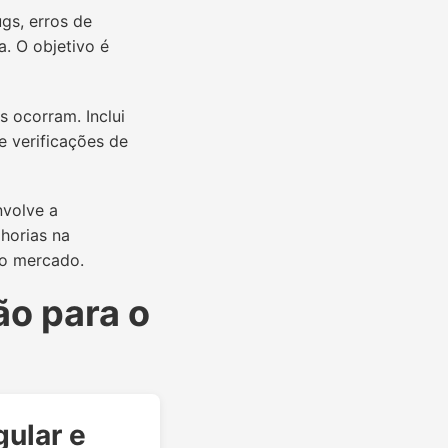
gs, erros de
a. O objetivo é
 ocorram. Inclui
 verificações de
nvolve a
horias na
do mercado.
ão para o
gular e