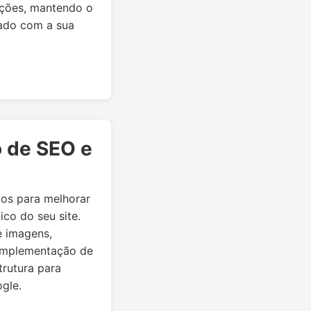
ações, mantendo o
hado com a sua
o de SEO e
uos para melhorar
co do seu site.
e imagens,
 implementação de
trutura para
gle.