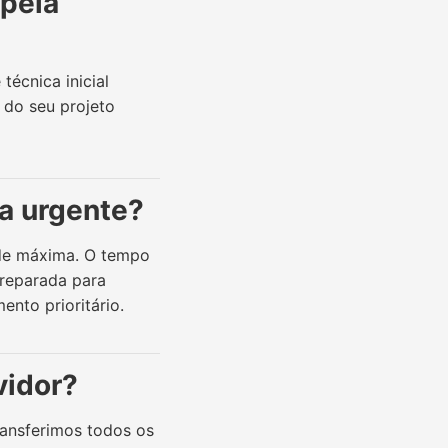
 pela
écnica inicial
 do seu projeto
a urgente?
ade máxima. O tempo
reparada para
nto prioritário.
vidor?
ransferimos todos os