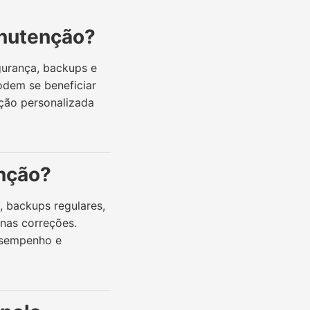
anutenção?
gurança, backups e
odem se beneficiar
ção personalizada
nção?
, backups regulares,
nas correções.
desempenho e