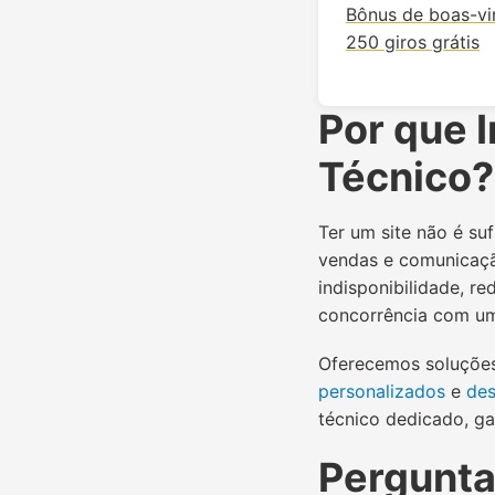
Bônus de boas-vi
250 giros grátis
Por que 
Técnico?
Ter um site não é su
vendas e comunicaçã
indisponibilidade, r
concorrência com um 
Oferecemos soluçõe
personalizados
e
de
técnico dedicado, ga
Pergunta